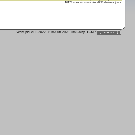
10178 vues au cours des 4930 derniers jours.
WebSpiel v1.6 2022-03 ©2008-2026 Tim Colby, TCMP