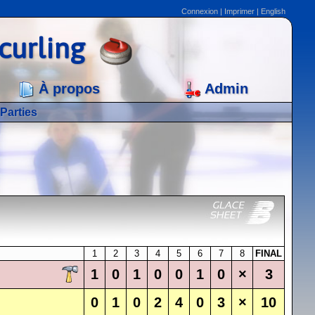
Connexion
|
Imprimer
|
English
curling
À propos
Admin
Parties
1
2
3
4
5
6
7
8
FINAL
1
0
1
0
0
1
0
×
3
0
1
0
2
4
0
3
×
10