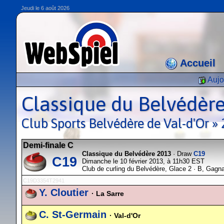
Jeudi le 6 août 2026
Accueil
Aujo
Classique du Belvédèr
Club Sports Belvédère de Val-d'Or 
Demi-finale C
Classique du Belvédère 2013
· Draw
C19
C19
Dimanche le 10 février 2013, à 11h30 EST
Club de curling du Belvédère, Glace 2 · B, Gagn
C19D3354T2941
Y. Cloutier
· La Sarre
C. St-Germain
· Val-d'Or