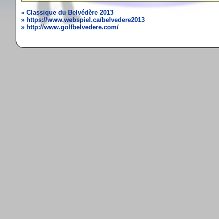
» Classique du Belvédère 2013
» https://www.webspiel.ca/belvedere2013
» http://www.golfbelvedere.com/