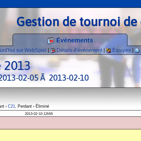
Gestion de tournoi de 
Événements
urd'hui sur WebSpiel
|
Détails d'événement
|
Équipes
|
e 2013
» 2013-02-05 Ã 2013-02-10
ant ›
C21
, Perdant › Éliminé
2013-02-10 12h55