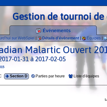
Gestion de tournoi de 
Événements
rd'hui sur WebSpiel
|
Détails d'événement
|
Équipes
|
adian Malartic Ouvert 20
 2017-01-31 à 2017-02-05
015
C
Section D
Parties par heure
Liste d'équipes
L