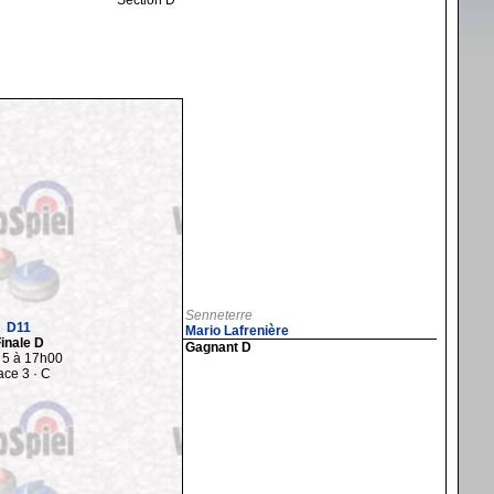
Section D
Senneterre
D11
Mario Lafrenière
inale D
Gagnant D
 5 à 17h00
ace 3 · C