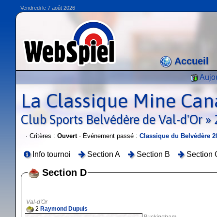
Vendredi le 7 août 2026
Accueil
Aujou
La Classique Mine Can
Club Sports Belvédère de Val-d'Or »
· Critères :
Ouvert
· Événement passé :
Classique du Belvédère 2
Info tournoi
Section A
Section B
Section 
Section D
Val-d'Or
2
Raymond Dupuis