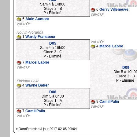
D04
Sam 4 à 14h00
Glace 2 · B
6
Gerry Villeneuve
P › Éliminé
Val-d'Or
5
Alain Aumont
Val-d'Or
Rouyn-Noranda
1
Wardy Francoeur
Val-d'Or
D05
4
Marcel Labrie
Sam 4 à 16h00
Glace 3 · C
P › Éliminé
7
Marcel Labrie
Val-d'Or
D09
Dim 5 à 10h0
Glace 2 · B
P › Éliminé
Kirkland Lake
4
Wayne Baker
D06
Dim 5 à 0h30
Glace 1 · A
9
Camil Palin
P › Éliminé
Val-d'Or
7
Camil Palin
Val-d'Or
» Dernière mise à jour 2017-02-05 20h04