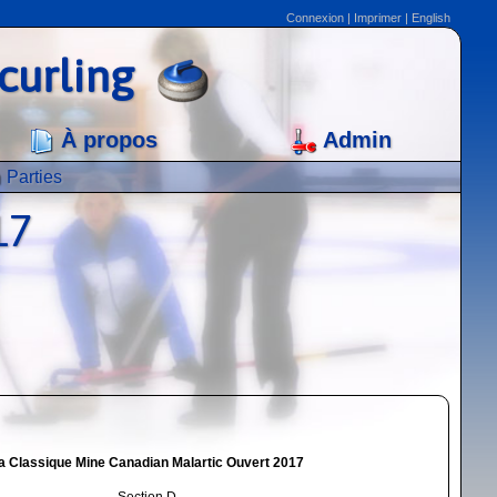
Connexion
|
Imprimer
|
English
curling
À propos
Admin
Parties
17
a Classique Mine Canadian Malartic Ouvert 2017