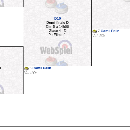
D10
Demi-finale D
Dim 5 à 14h00
Glace 4 · D
7
Camil Palin
P › Éliminé
Val-d'Or
0
5
Camil Palin
Val-d'Or