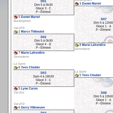
Buckingham
D01
3
Daniel Martel
Dim 5 à 0h30
Glace 3 · C
P › Éliminé
5
Daniel Martel
D07
Buckingham
Dim 5 à 12h0
Glace 1 · A
Val-d'Or
P › Éliminé
2
Marco Thiboutot
D02
Dim 5 à 0h30
Glace 4 · D
8
Mario Lafrenière
P › Éliminé
Senneterre
7
Mario Lafrenière
Senneterre
La Sarre
6
Yves Cloutier
La Sarre
D03
5
Yves Cloutier
Sam 4 à 18h30
Glace 3 · C
P › Éliminé
5
Lyne Caron
Val-d'or
D08
Dim 5 à 10h0
Glace 1 · A
P › Éliminé
Val-d'Or
6
Gerry Villeneuve