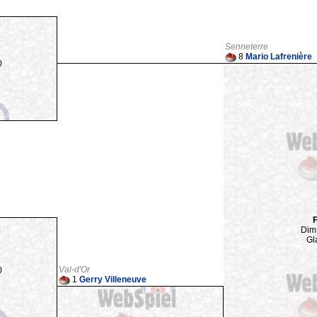
Senneterre
8
Mario Lafrenière
0
F
Dim
Gl
Val-d'Or
0
1
Gerry Villeneuve