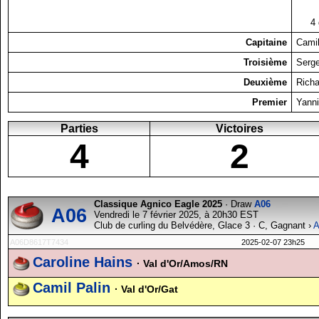
4
Capitaine
Camil
Troisième
Serge
Deuxième
Rich
Premier
Yanni
Parties
Victoires
4
2
Classique Agnico Eagle 2025
· Draw
A06
A06
Vendredi le 7 février 2025, à 20h30 EST
Club de curling du Belvédère, Glace 3 · C, Gagnant ›
A
A06D8617T7434
2025-02-07 23h25
Caroline Hains
· Val d'Or/Amos/RN
Camil Palin
· Val d'Or/Gat