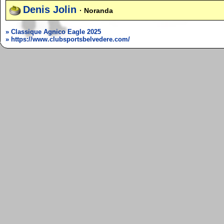
Denis Jolin
· Noranda
» Classique Agnico Eagle 2025
» https://www.clubsportsbelvedere.com/