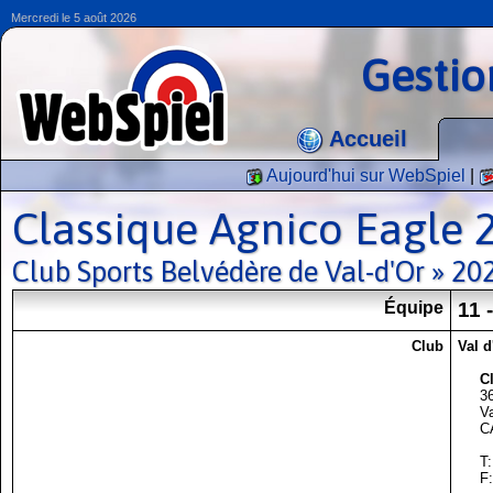
Mercredi le 5 août 2026
Gestio
Accueil
Aujourd'hui sur WebSpiel
|
Classique Agnico Eagle 
Club Sports Belvédère de Val-d'Or » 2
Équipe
11 
Club
Val d
C
36
V
C
T
F