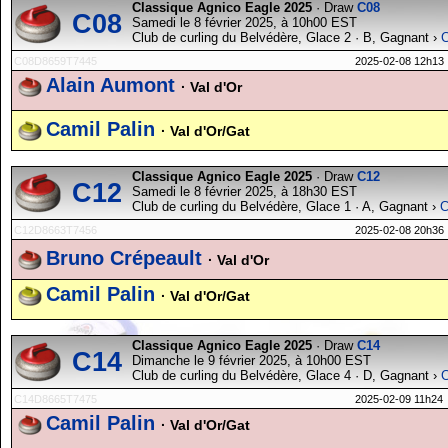
Classique Agnico Eagle 2025
· Draw
C08
C08
Samedi le 8 février 2025, à 10h00 EST
Club de curling du Belvédère, Glace 2 · B, Gagnant ›
C08D8659T7445
2025-02-08 12h13
Alain Aumont
· Val d'Or
Camil Palin
· Val d'Or/Gat
Classique Agnico Eagle 2025
· Draw
C12
C12
Samedi le 8 février 2025, à 18h30 EST
Club de curling du Belvédère, Glace 1 · A, Gagnant ›
C
C12D8663T7456
2025-02-08 20h36
Bruno Crépeault
· Val d'Or
Camil Palin
· Val d'Or/Gat
Classique Agnico Eagle 2025
· Draw
C14
C14
Dimanche le 9 février 2025, à 10h00 EST
Club de curling du Belvédère, Glace 4 · D, Gagnant ›
C14D8665T7475
2025-02-09 11h24
Camil Palin
· Val d'Or/Gat