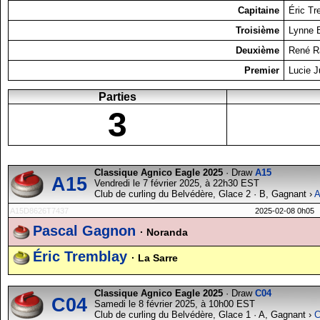
Capitaine
Éric Tr
Troisième
Lynne 
Deuxième
René R
Premier
Lucie J
Parties
3
Classique Agnico Eagle 2025
· Draw
A15
A15
Vendredi le 7 février 2025, à 22h30 EST
Club de curling du Belvédère, Glace 2 · B, Gagnant ›
A
A15D8626T7437
2025-02-08 0h05
Pascal Gagnon
· Noranda
Éric Tremblay
· La Sarre
Classique Agnico Eagle 2025
· Draw
C04
C04
Samedi le 8 février 2025, à 10h00 EST
Club de curling du Belvédère, Glace 1 · A, Gagnant ›
C