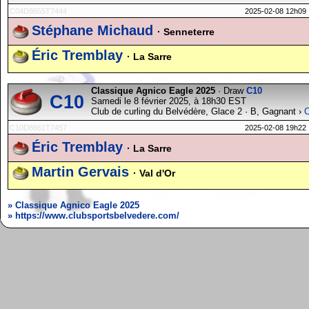
C04D8655T7444
2025-02-08 12h09
Stéphane Michaud
· Senneterre
Éric Tremblay
· La Sarre
Classique Agnico Eagle 2025
· Draw
C10
C10
Samedi le 8 février 2025, à 18h30 EST
Club de curling du Belvédère, Glace 2 · B, Gagnant ›
C10D8661T7457
2025-02-08 19h22
Éric Tremblay
· La Sarre
Martin Gervais
· Val d'Or
» Classique Agnico Eagle 2025
» https://www.clubsportsbelvedere.com/