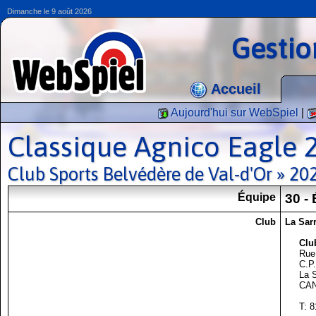
Dimanche le 9 août 2026
Gestio
Accueil
Aujourd'hui sur WebSpiel
|
Classique Agnico Eagle 
Club Sports Belvédère de Val-d'Or » 2
Équipe
30 -
Club
La Sar
Clu
Rue
C.P
La 
CA
T: 