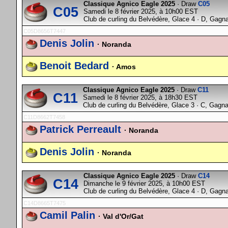
Classique Agnico Eagle 2025
· Draw
C05
C05
Samedi le 8 février 2025, à 10h00 EST
Club de curling du Belvédère, Glace 4 · D, Gagn
C05D8656T7447
Denis Jolin
· Noranda
Benoit Bedard
· Amos
Classique Agnico Eagle 2025
· Draw
C11
C11
Samedi le 8 février 2025, à 18h30 EST
Club de curling du Belvédère, Glace 3 · C, Gagn
C11D8662T7458
Patrick Perreault
· Noranda
Denis Jolin
· Noranda
Classique Agnico Eagle 2025
· Draw
C14
C14
Dimanche le 9 février 2025, à 10h00 EST
Club de curling du Belvédère, Glace 4 · D, Gagn
C14D8665T7475
Camil Palin
· Val d'Or/Gat