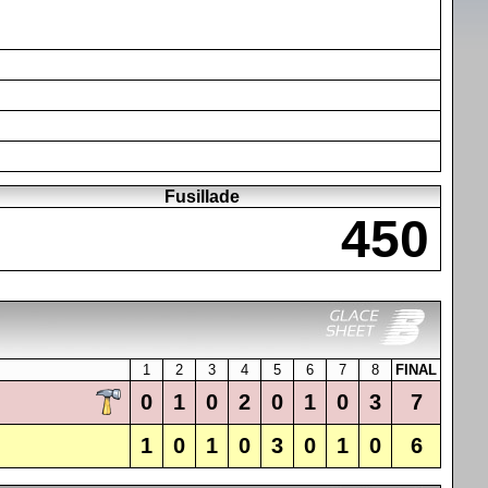
Fusillade
450
1
2
3
4
5
6
7
8
FINAL
0
1
0
2
0
1
0
3
7
1
0
1
0
3
0
1
0
6