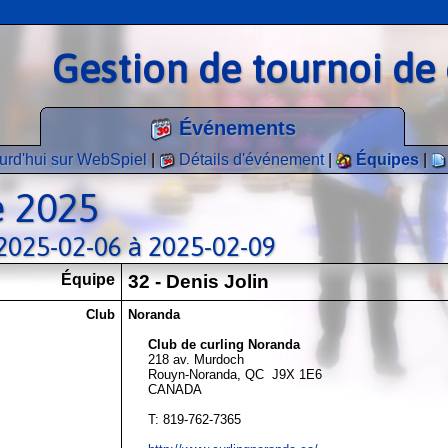
Gestion de tournoi de 
Événements
urd'hui sur WebSpiel
|
Détails d'événement
|
Équipes
|
e 2025
 2025-02-06 à 2025-02-09
Équipe
32 - Denis Jolin
Club
Noranda
Club de curling Noranda
218 av. Murdoch
Rouyn-Noranda, QC J9X 1E6
CANADA
T: 819-762-7365