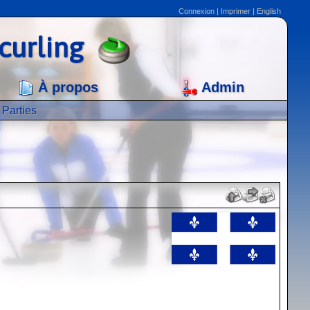
Connexion
|
Imprimer
|
English
curling
À propos
Admin
Parties