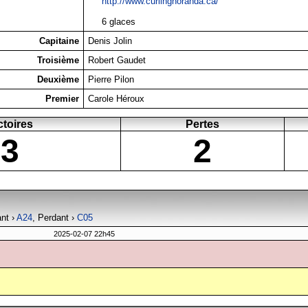
http://www.curlingnoranda.ca/
6 glaces
Capitaine
Denis Jolin
Troisième
Robert Gaudet
Deuxième
Pierre Pilon
Premier
Carole Héroux
ctoires
Pertes
3
2
ant ›
A24
, Perdant ›
C05
2025-02-07 22h45