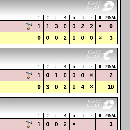
1
2
3
4
5
6
7
8
FINAL
1
1
3
0
0
2
2
×
9
0
0
0
2
1
0
0
×
3
1
2
3
4
5
6
7
8
FINAL
1
0
1
0
0
0
×
2
0
3
0
2
1
4
×
10
1
2
3
4
5
6
7
8
FINAL
1
0
0
2
×
3