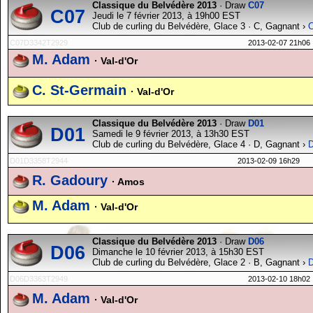
Classique du Belvédère 2013
· Draw
C07
C07
Jeudi le 7 février 2013, à 19h00 EST
Club de curling du Belvédère, Glace 3 · C, Gagnant ›
C07D3342T2929
2013-02-07 21h06
M. Adam
· Val-d'Or
C. St-Germain
· Val-d'Or
Classique du Belvédère 2013
· Draw
D01
D01
Samedi le 9 février 2013, à 13h30 EST
Club de curling du Belvédère, Glace 4 · D, Gagnant ›
D01D3358T2944
2013-02-09 16h29
R. Gadoury
· Amos
M. Adam
· Val-d'Or
Classique du Belvédère 2013
· Draw
D06
D06
Dimanche le 10 février 2013, à 15h30 EST
Club de curling du Belvédère, Glace 2 · B, Gagnant ›
D06D3363T2949
2013-02-10 18h02
M. Adam
· Val-d'Or