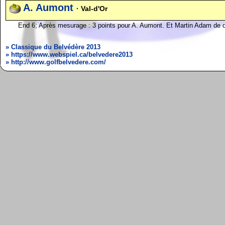
A. Aumont
· Val-d'Or
End 6; Après mesurage : 3 points pour A. Aumont. Et Martin Adam de di
» Classique du Belvédère 2013
» https://www.webspiel.ca/belvedere2013
» http://www.golfbelvedere.com/