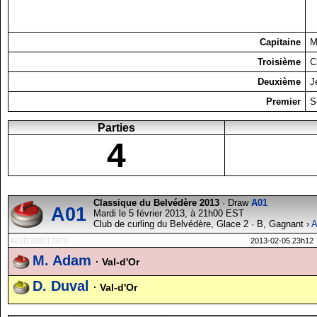
Capitaine
M
Troisième
C
Deuxième
J
Premier
S
Parties
4
Classique du Belvédère 2013
· Draw
A01
A01
Mardi le 5 février 2013, à 21h00 EST
Club de curling du Belvédère, Glace 2 · B, Gagnant ›
A
A01D3281T2870
2013-02-05 23h12
M. Adam
· Val-d'Or
D. Duval
· Val-d'Or