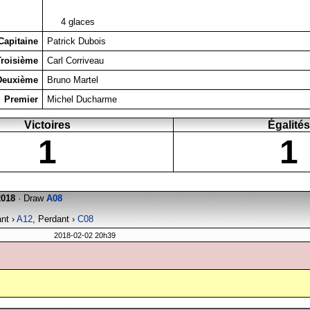
4 glaces
Capitaine
Patrick Dubois
Troisième
Carl Corriveau
Deuxième
Bruno Martel
Premier
Michel Ducharme
Victoires
Égalités
1
1
2018
· Draw
A08
ant ›
A12
, Perdant ›
C08
2018-02-02 20h39