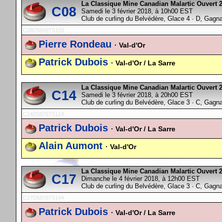
La Classique Mine Canadian Malartic Ouvert 
C08
Samedi le 3 février 2018, à 10h00 EST
Club de curling du Belvédère, Glace 4 · D, Gagn
C08D5869T5109
Pierre Rondeau
· Val-d'Or
Patrick Dubois
· Val-d'Or / La Sarre
La Classique Mine Canadian Malartic Ouvert 
C14
Samedi le 3 février 2018, à 20h00 EST
Club de curling du Belvédère, Glace 3 · C, Gagn
C14D5875T5124
Patrick Dubois
· Val-d'Or / La Sarre
Alain Aumont
· Val-d'Or
La Classique Mine Canadian Malartic Ouvert 
C17
Dimanche le 4 février 2018, à 12h00 EST
Club de curling du Belvédère, Glace 3 · C, Gagn
C17D5878T5144
Patrick Dubois
· Val-d'Or / La Sarre