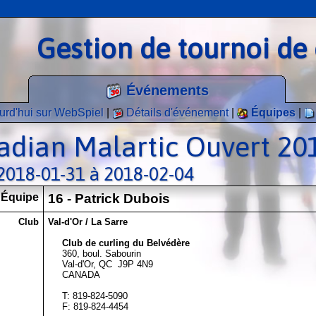
Gestion de tournoi de 
Événements
urd'hui sur WebSpiel
|
Détails d'événement
|
Équipes
|
adian Malartic Ouvert 20
 2018-01-31 à 2018-02-04
Équipe
16 - Patrick Dubois
Club
Val-d'Or / La Sarre
Club de curling du Belvédère
360, boul. Sabourin
Val-d'Or, QC J9P 4N9
CANADA
T: 819-824-5090
F: 819-824-4454