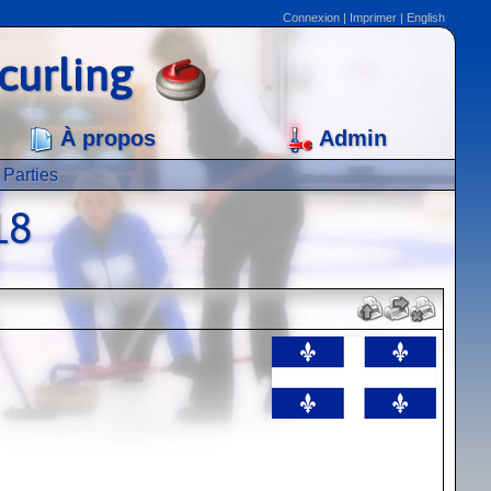
Connexion
|
Imprimer
|
English
curling
À propos
Admin
Parties
18