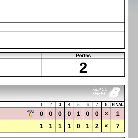
Pertes
2
1
2
3
4
5
6
7
8
FINAL
0
0
0
0
1
0
0
×
1
1
1
1
1
0
1
2
×
7